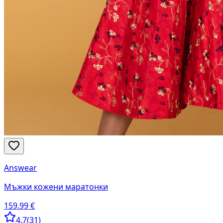
Answear
Мъжки кожени маратонки
159.99
€
4.7
(
31
)