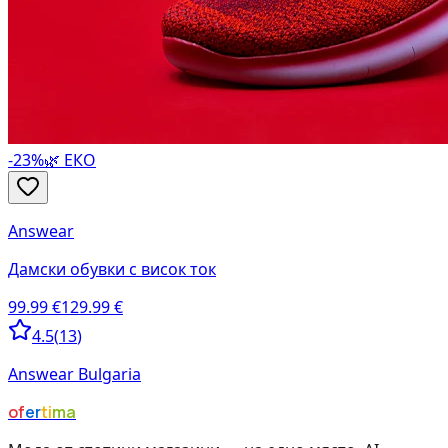
-
23
%
🌿 ЕКО
Answear
Дамски обувки с висок ток
99.99
€
129.99
€
4.5
(
13
)
Answear Bulgaria
of
er
ti
ma