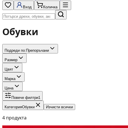
Вход
Количка
Обувки
Подреди по:
Препоръчани
Размер
Цвят
Марка
Цена
Повече филтри
1
Категория
Обувки
Изчисти всички
4
продукта