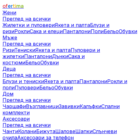
of
er
ti
ma
Жени
Преглед на всички
Жилетки и пуловери
Якета и палта
Блузи и
ризи
Рокли
Сака и елеци
Панталони
Поли
Бельо
Обувки
Мъже
Преглед на всички
Ризи
Тениски
Якета и палта
Пуловери и
жилетки
Панталони
Дънки
Сака и
костюми
Бельо
Обувки
Деца
Преглед на всички
Блузи и тениски
Якета и палта
Панталони
Рокли и
поли
Пуловери
Бельо
Обувки
Дом
Преглед на всички
Чаршафи
Възглавници
Завивки
Калъфки
Спални
комплекти
Аксесоари
Преглед на всички
Чанти
Колани
Бижута
Шалове
Шапки
Слънчеви
очила
Аксесоари за телефон