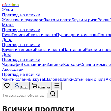
of
er
ti
ma
Жени
Преглед на всички
Жилетки и пуловери
Якета и палта
Блузи и ризи
Рокли
Мъже
Преглед на всички
Ризи
Тениски
Якета и палта
Пуловери и жилетки
Панта
Деца
Преглед на всички
Блузи и тениски
Якета и палта
Панталони
Рокли и пол
Дом
Преглед на всички
Чаршафи
Възглавници
Завивки
Калъфки
Спални компле
Аксесоари
Преглед на всички
Чанти
Колани
Бижута
Шалове
Шапки
Слънчеви очила
Ак
Вход
Количка
Всички продукти