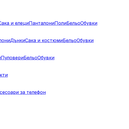
Сака и елеци
Панталони
Поли
Бельо
Обувки
лони
Дънки
Сака и костюми
Бельо
Обувки
и
Пуловери
Бельо
Обувки
кти
сесоари за телефон