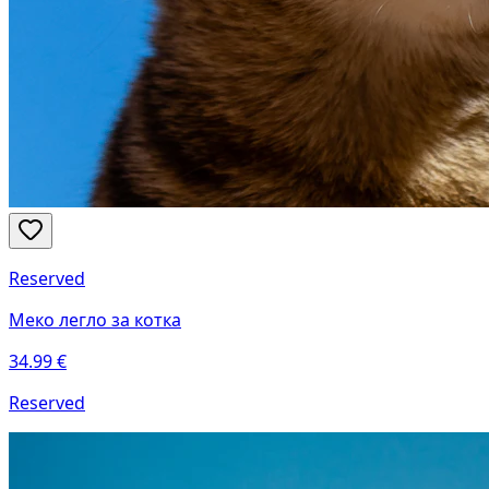
Reserved
Меко легло за котка
34.99
€
Reserved