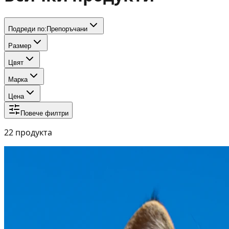
Подреди по:
Препоръчани
Размер
Цвят
Марка
Цена
Повече филтри
22
продукта