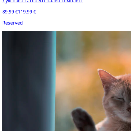
Луксозен сатенен спален комплект
89.99
€
119.99
€
Reserved